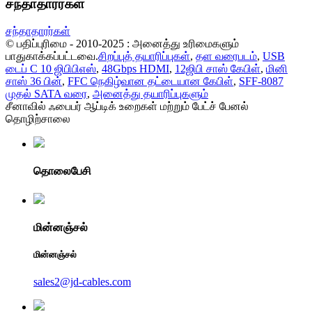
சந்தாதாரர்கள்
சந்தாதாரர்கள்
© பதிப்புரிமை - 2010-2025 : அனைத்து உரிமைகளும்
பாதுகாக்கப்பட்டவை.
சிறப்புத் தயாரிப்புகள்
,
தள வரைபடம்
,
USB
டைப் C 10 ஜிபிபிஎஸ்
,
48Gbps HDMI
,
12ஜிபி சாஸ் கேபிள்
,
மினி
சாஸ் 36 பின்
,
FFC நெகிழ்வான தட்டையான கேபிள்
,
SFF-8087
முதல் SATA வரை
,
அனைத்து தயாரிப்புகளும்
சீனாவில் ஃபைபர் ஆப்டிக் உறைகள் மற்றும் பேட்ச் பேனல்
தொழிற்சாலை
தொலைபேசி
மின்னஞ்சல்
மின்னஞ்சல்
sales2@jd-cables.com