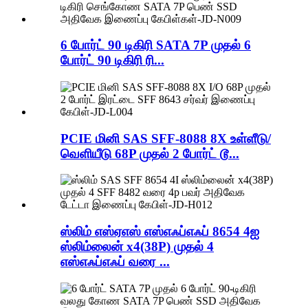
6 போர்ட் 90 டிகிரி SATA 7P முதல் 6
போர்ட் 90 டிகிரி ரி...
PCIE மினி SAS SFF-8088 8X உள்ளீடு/
வெளியீடு 68P முதல் 2 போர்ட் டூ...
ஸ்லிம் எஸ்ஏஎஸ் எஸ்எஃப்எஃப் 8654 4ஐ
ஸ்லிம்லைன் x4(38P) முதல் 4
எஸ்எஃப்எஃப் வரை ...