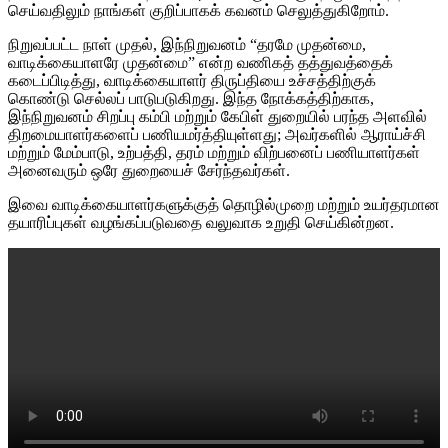
செய்வதிலும் நாங்கள் குறிப்பாகக் கவனம் செலுத்துகிறோம்.
நிறுவப்பட்ட நாள் முதல், இந்நிறுவனம் “தரமே முதன்மை,
வாடிக்கையாளரே முதன்மை” என்ற வணிகத் தத்துவத்தைக்
கடைப்பிடித்து, வாடிக்கையாளர் திருப்தியை உச்சத்திற்குக்
கொண்டு செல்லப் பாடுபடுகிறது. இந்த நோக்கத்திற்காக,
இந்நிறுவனம் சிறப்பு கம்பி மற்றும் கேபிள் துறையில் பரந்த அளவில்
திறமையாளர்களைப் பணியமர்த்தியுள்ளது; அவர்களில் ஆராய்ச்சி
மற்றும் மேம்பாடு, உற்பத்தி, தரம் மற்றும் விற்பனைப் பணியாளர்கள்
அனைவரும் ஒரே துறையைச் சேர்ந்தவர்கள்.
இவை வாடிக்கையாளர்களுக்குத் தொழில்முறை மற்றும் உயர்தரமான
தயாரிப்புகள் வழங்கப்படுவதை வலுவாக உறுதி செய்கின்றன.