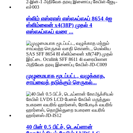
ஸ்லிம் எஸ்ஏஎஸ் எஸ்எஃப்எஃப் 8654 4ஐ
ஸ்லிம்லைன் x4(38P) முதல் 4
எஸ்எஃப்எஃப் வரை ...
முழுமையாக மூடப்பட்ட, வழுக்காத,
சாய்வைத் தடுக்கும் செருகல்...
40 பின் 0.5 பிட்ச், டெஃப்ளான்