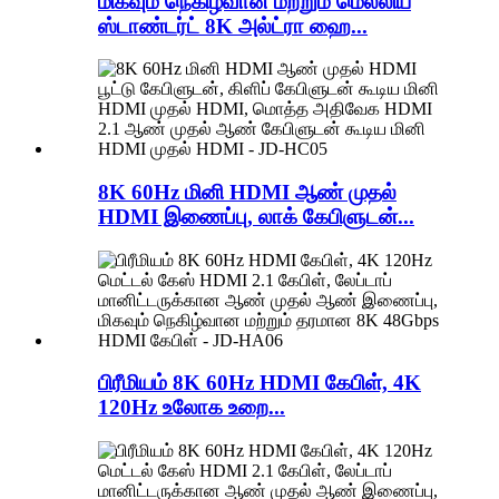
மிகவும் நெகிழ்வான மற்றும் மெல்லிய
ஸ்டாண்டர்ட் 8K அல்ட்ரா ஹை...
8K 60Hz மினி HDMI ஆண் முதல்
HDMI இணைப்பு, லாக் கேபிளுடன்...
பிரீமியம் 8K 60Hz HDMI கேபிள், 4K
120Hz உலோக உறை...