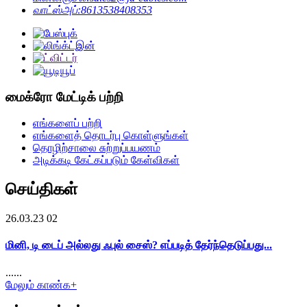
வாட்ஸ்அப்:
8613538408353
மைக்ரோ மேட்டிக் பற்றி
எங்களைப் பற்றி
எங்களைத் தொடர்பு கொள்ளுங்கள்
தொழிற்சாலை சுற்றுப்பயணம்
அடிக்கடி கேட்கப்படும் கேள்விகள்
செய்திகள்
26.03.23 02
மினி, டி டைப் அல்லது ஃபுல் சைஸ்? எப்படித் தேர்ந்தெடுப்பது...
......
மேலும் காண்க+