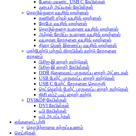
பேனல் மவுண்ட் USB C கேபிள்கள்
ஃபைபர் ஆப்டிகல் கேபிள்கள்
தொழில்துறை வயரிங் ஹார்னஸ்
கணினி சர்வர் வயரிங் ஹார்னஸ்
ரோபோ வயரிங் ஹார்னஸ்
தொழில்துறை உபகரண வயரிங் ஹார்னஸ்
ஆற்றல் சேமிப்பு உபகரண வயரிங் ஹார்னஸ்
வயதான சோதனை வயரிங் ஹார்னஸ்
திரை மென் இணைப்பு வயரிங் ஹார்னஸ்
மதர்போர்டு மற்றும் கிராபிக்ஸ் கார்டு சோதனை
சாதனம்
பிசிஐ-இ ரைசர் கார்டுகள்
பிசிஐ-இ ரைசர் கேபிள்கள்
DDR நினைவகப் பாதுகாப்பு ரைசர் அட்டைகள்
USB போர்ட் பாதுகாப்பு ரைசர் கார்டுகள்
USB C போர்ட் சோதனை தொகுதி
நெட்வொர்க் போர்ட் பாதுகாப்பு ரைசர் கார்டுகள்
ஜிசி எம்2 பஃப் ரைசர் கார்டு
DVI&DP கேபிள்கள்
DVI கேபிள்கள்
டிபி கேபிள்கள்
டிபி அடாப்டர்கள்
எங்களைப் பற்றி
தொழிற்சாலை சுற்றுப்பயணம்
செய்திகள்