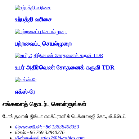
உற்பத்தி வரிசை
பற்றவைப்பு செயல்முறை
உயர் அதிர்வெண் சோதனைக் கருவி TDR
எக்ஸ்-ரே
எங்களைத் தொடர்பு கொள்ளுங்கள்
டோங்குவான் ஜிங்டா எலக்ட்ரானிக் டெக்னாலஜி கோ., லிமிடெட்
தொலைபேசி:
+86 13538408353
செல்:
+86 769 32840276
மின்னஞ்சல்:
sales2@jd-cables.com