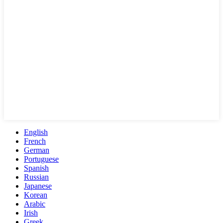
English
French
German
Portuguese
Spanish
Russian
Japanese
Korean
Arabic
Irish
Greek